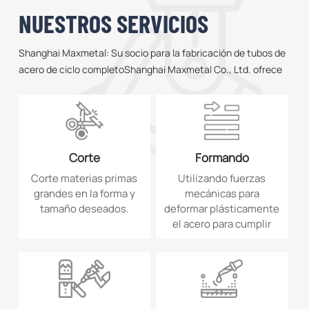
NUESTROS SERVICIOS
Shanghai Maxmetal: Su socio para la fabricación de tubos de
acero de ciclo completoShanghai Maxmetal Co., Ltd. ofrece
soluciones integradas que abarcan toda la cadena de valor de
los tubos de acero, desde el abastecimiento premium hasta la
consultoría técnica, al servicio de los sectores de generación
de energía, energía y equipos pesados ​​en todo el mundo.
Corte
Formando
Corte materias primas
Utilizando fuerzas
grandes en la forma y
mecánicas para
tamaño deseados.
deformar plásticamente
el acero para cumplir
con las especificaciones
del cliente.