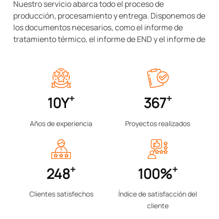
Nuestro servicio abarca todo el proceso de
producción, procesamiento y entrega. Disponemos de
los documentos necesarios, como el informe de
tratamiento térmico, el informe de END y el informe de
inspección de precarga. Además, ofrecemos soporte
técnico profesional y asesoramiento si es necesario.
Nuestra misión es convertirnos en el socio confiable
de todos nuestros clientes en China, generándoles
+
+
valor.
10
Y
367
Años de experiencia
Proyectos realizados
+
+
248
100
%
Clientes satisfechos
Índice de satisfacción del
cliente