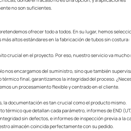
ríticas, donde el fracaso no es una opción, y a aplicaciones
ente no son suficientes.
o pretendemos ofrecer todo a todos. En su lugar, hemos selecc
más altos estándares en la fabricación de tubos sin costura:
ito crucial en el proyecto. Por eso, nuestro servicio va mucho
olo nos encargamos del suministro, sino que también supervi
o térmico final, garantizamos la integridad del proceso. ¿Nece
emos un procesamiento flexible y centrado en el cliente.
, la documentación es tan crucial como el producto mismo.
o térmico que detallan cada parámetro, informes de END (UT,
ntegridad sin defectos, e informes de inspección previa a la c
nuestro almacén coincida perfectamente con su pedido.