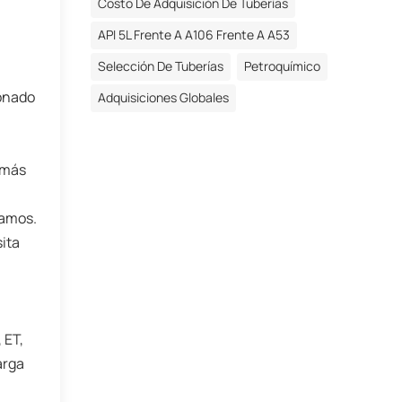
Costo De Adquisición De Tuberías
API 5L Frente A A106 Frente A A53
Selección De Tuberías
Petroquímico
ionado
Adquisiciones Globales
 más
samos.
sita
 ET,
arga