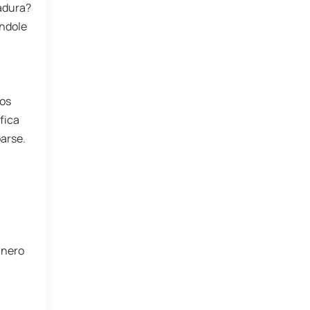
dadura?
ándole
ros
fica
parse.
inero