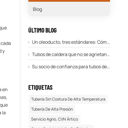
Blog
 que
ÚLTIMO BLOG
Un oleoducto, tres estándares: Cómo superar la confusión entre API 5L, A106 y A53
e cada
d y
Tubos de caldera que no se agrietan bajo presión: Guía para A179, A192, SA213 y DIN17175
Su socio de confianza para tubos de acero sin costura de primera calidad en el sector de energía y electricidad
ETIQUETAS
a en
mas,
Tubería Sin Costura De Alta Temperatura
 que
Tubería De Alta Presión
 la
Servicio Agrio, CVN Ártico