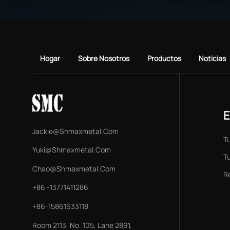
Hogar
Sobre Nosotros
Productos
Noticias
E
Jackie@shmaxmetal.com
T
Yuki@shmaxmetal.com
T
Chao@shmaxmetal.com
R
+86 -13771411286
+86-15861633118
Room 2113, No. 105, Lane 2891,