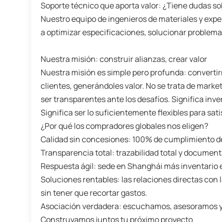
Soporte técnico que aporta valor: ¿Tiene dudas so
Nuestro equipo de ingenieros de materiales y expe
a optimizar especificaciones, solucionar problem
Nuestra misión: construir alianzas, crear valor
Nuestra misión es simple pero profunda: convertir
clientes, generándoles valor. No se trata de marke
ser transparentes ante los desafíos. Significa inv
Significa ser lo suficientemente flexibles para sat
¿Por qué los compradores globales nos eligen?
Calidad sin concesiones: 100% de cumplimiento de
Transparencia total: trazabilidad total y documen
Respuesta ágil: sede en Shanghái más inventario e
Soluciones rentables: las relaciones directas con 
sin tener que recortar gastos.
Asociación verdadera: escuchamos, asesoramos y
Construyamos juntos tu próximo proyecto