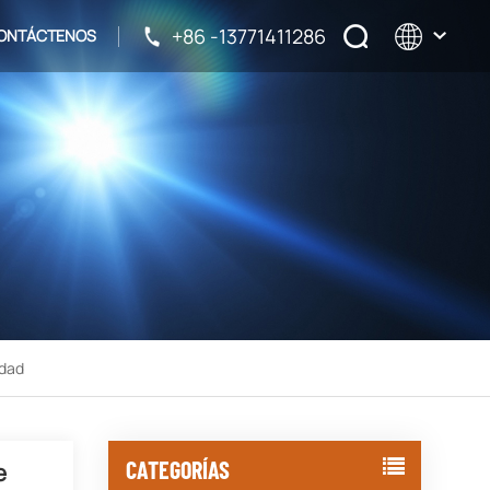
+86 -13771411286
ONTÁCTENOS
English
français
русский
español
idad
CATEGORÍAS
e