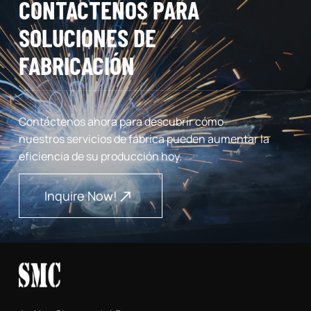
CONTÁCTENOS PARA
SOLUCIONES DE
FABRICACIÓN
Contáctenos ahora para descubrir cómo
nuestros servicios de fábrica pueden aumentar la
eficiencia de su producción hoy.
Inquire Now!