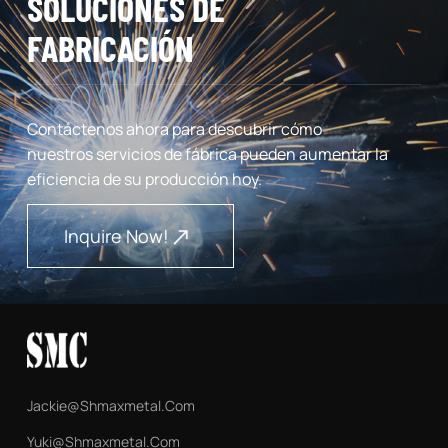
SOLUCIONES DE
FABRICACIÓN
Contáctenos ahora para descubrir cómo
nuestros servicios de fábrica pueden aumentar la
eficiencia de su producción hoy.
Inquire Now!
Jackie@shmaxmetal.com
Yuki@shmaxmetal.com